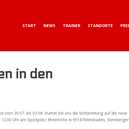
START
NEWS
TRAINER
STANDORTE
PRE
en in den
nd vom 30.07. bis 03.08. startet bei uns die Vorbereitung auf die neue
 – 12.00 Uhr am Sportplatz Rheinhöhe in 65187Wiesbaden, Steinberger