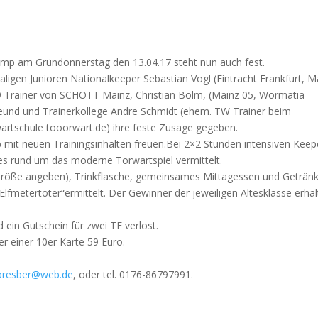
camp am Gründonnerstag den 13.04.17 steht nun auch fest.
gen Junioren Nationalkeeper Sebastian Vogl (Eintracht Frankfurt, M
19 Trainer von SCHOTT Mainz, Christian Bolm, (Mainz 05, Wormatia
eund und Trainerkollege Andre Schmidt (ehem. TW Trainer beim
rwartschule tooorwart.de) ihre feste Zusage gegeben.
 mit neuen Trainingsinhalten freuen.Bei 2×2 Stunden intensiven Keep
ges rund um das moderne Torwartspiel vermittelt.
e Größe angeben), Trinkflasche, gemeinsames Mittagessen und Getränk
fmetertöter“ermittelt. Der Gewinner der jeweiligen Altesklasse erhäl
 ein Gutschein für zwei TE verlost.
r einer 10er Karte 59 Euro.
rpresber@web.de
, oder tel. 0176-86797991.