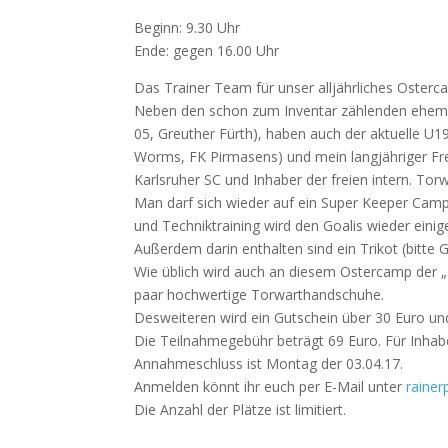
Beginn: 9.30 Uhr
Ende: gegen 16.00 Uhr
Das Trainer Team für unser alljährliches Oster
Neben den schon zum Inventar zählenden ehemali
05, Greuther Fürth), haben auch der aktuelle U
Worms, FK Pirmasens) und mein langjähriger Fr
Karlsruher SC und Inhaber der freien intern. To
Man darf sich wieder auf ein Super Keeper Camp
und Techniktraining wird den Goalis wieder eini
Außerdem darin enthalten sind ein Trikot (bitt
Wie üblich wird auch an diesem Ostercamp der „El
paar hochwertige Torwarthandschuhe.
Desweiteren wird ein Gutschein über 30 Euro und
Die Teilnahmegebühr beträgt 69 Euro. Für Inhabe
Annahmeschluss ist Montag der 03.04.17.
Anmelden könnt ihr euch per E-Mail unter
raine
Die Anzahl der Plätze ist limitiert.