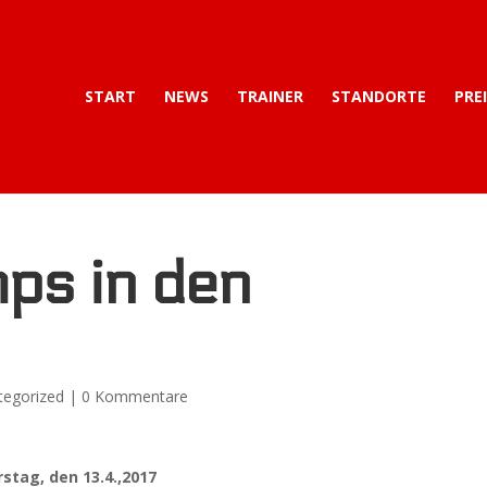
START
NEWS
TRAINER
STANDORTE
PRE
ps in den
tegorized
|
0 Kommentare
tag, den 13.4.,2017